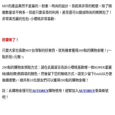
MIT的產品果然不是蓋的，耐重、時尚的設計，背起來非常的輕便，除了隔
層數量並不夠多，但是只要妥善的利用，甚至還可以變成時尚的媽媽包了！
非常美亮麗的包包~小櫻桃非常喜歡~
好康來了！
只要大家也喜歡MIT台灣製的好東西，就有機會獲得200點的購物金喔！(一
點折抵1元喔~)
200點的購物金領取方式：請在此篇留言告訴小櫻桃喜歡哪一款KOPER愛麗
絲[繽紛趣]側肩袋的顏色，然後留下您的聯絡方式，請至少留下Emil(以方便
後續連繫)，總共有10位朋友們可以獲得200點的購物金喔！
註：此購物金僅可在
AUTOBUY
購物使用！趕緊加入
AUTOBUY
會員帳號
吧！