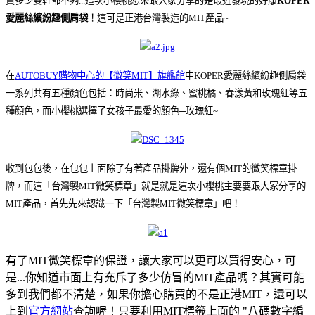
買多少雙鞋都不夠...這次小櫻桃想來跟大家分享的是最近發現的好康
KOPER
愛麗絲繽紛趣側肩袋
！這可是正港台灣製造的MIT產品~
在
AUTOBUY購物中心的【微笑MIT】旗艦館
中KOPER愛麗絲繽紛趣側肩袋
一系列共有五種顏色包括：時尚米、湖水綠、蜜桃橘、春漾黃和玫瑰紅等五
種顏色，而小櫻桃選擇了女孩子最愛的顏色─玫瑰紅~
收到包包後，在包包上面除了有著產品掛牌外，還有個MIT的微笑標章掛
牌，而這「台灣製MIT微笑標章」就是就是這次小櫻桃主要要跟大家分享的
MIT產品，首先先來認識一下「台灣製MIT微笑標章」吧！
有了MIT微笑標章的保證，讓大家可以更可以買得安心，可
是...你知道市面上有充斥了多少仿冒的MIT產品嗎？其實可能
多到我們都不清楚，如果你擔心購買的不是正港MIT，還可以
上到
官方網站
查詢喔！只要利用MIT標籤上面的 "八碼數字編