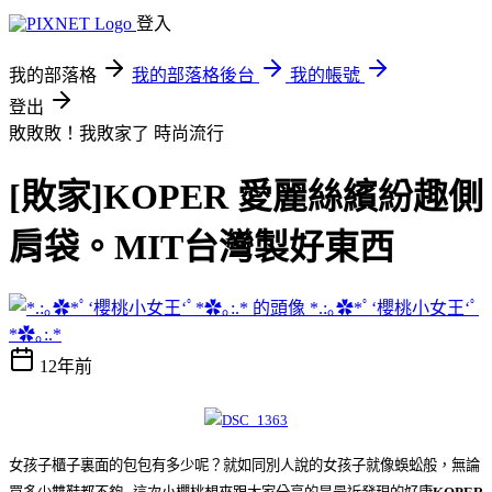
登入
我的部落格
我的部落格後台
我的帳號
登出
敗敗敗！我敗家了
時尚流行
[敗家]KOPER 愛麗絲繽紛趣側
肩袋。MIT台灣製好東西
*.:｡✿*ﾟ‘櫻桃小女王‘ﾟ
*✿｡:.*
12年前
女孩子櫃子裏面的包包有多少呢？就如同別人說的女孩子就像蜈蚣般，無論