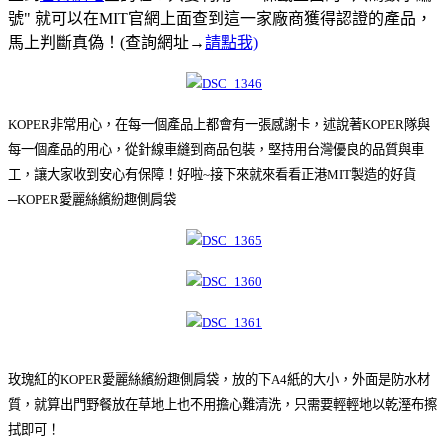
號" 就可以在MIT官網上面查到這一家廠商獲得認證的產品，
馬上判斷真偽！(查詢網址→
請點我)
KOPER非常用心，在每一個產品上都會有一張感謝卡，述說著KOPER隊與
每一個產品的用心，從針線車縫到商品包裝，堅持用台灣優良的品質與車
工，讓大家收到安心有保障！好啦~接下來就來看看正港MIT製造的好貨
─KOPER愛麗絲繽紛趣側肩袋
玫瑰紅的KOPER愛麗絲繽紛趣側肩袋，放的下A4紙的大小，外面是防水材
質，就算出門野餐放在草地上也不用擔心難清洗，只需要輕輕地以乾溼布擦
拭即可！