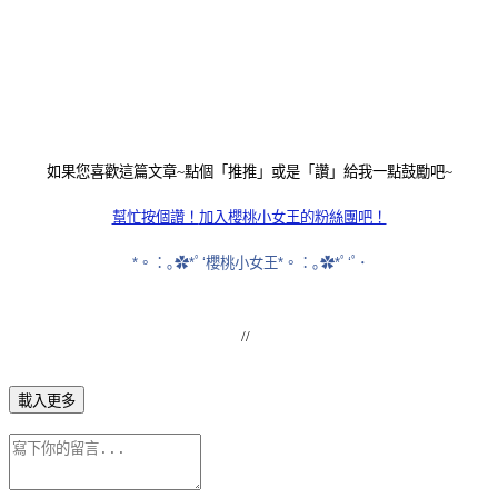
如果您喜歡這篇文章~點個「推推」或是「讚」給我一點鼓勵吧~
幫忙按個讚！
加入櫻桃小女王的粉絲團吧！
*。：｡✿*ﾟ‘櫻桃小女王*。：｡✿*ﾟ‘ﾟ･
//
載入更多