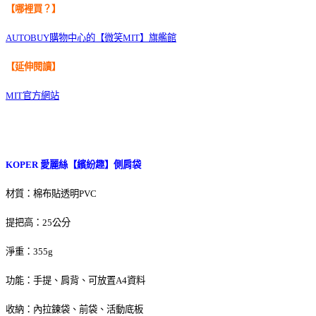
【哪裡買？】
AUTOBUY購物中心的【微笑MIT】旗艦館
【延伸閱讀】
MIT官方網站
KOPER 愛麗絲【繽紛趣】側肩袋
材質：棉布貼透明PVC
提把高：25公分
淨重：355g
功能：手提、肩背、可放置A4資料
收納：內拉鍊袋、前袋、活動底板