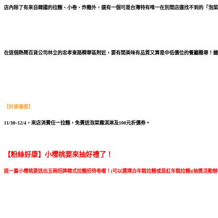
店內除了有來自韓國的拉麵、小卷、炸雞外，還有一個可是台灣特有唯一在別間店還找不到的「泡菜
在這個熱鬧百貨公司林立的忠孝東路精華區附近，要有間美味有品質又算是中低價位的餐廳難尋！縫
【好康優惠】
11/30~12/4，來店消費任一拉麵，免費送泡菜霜淇淋及100元折價券。
【粉絲好康】
小櫻桃要來抽好禮了！
這一篇小櫻桃要送出五碗招牌韓式拉麵招待卷喔！(可以選擇白年糕拉麵或是紅年糕拉麵)(抽獎活動