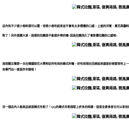
店內有不少道小卷料理可以選，培根小卷吃起來並不會有太多煙燻的口感，上面的洋蔥、蔥花與醬料
對了！另外提醒大家，這裡的拉麵是不能做外帶的喔~因為拉麵泡久了會影響拉麵的口感啦~
我很難忘懷那一次在韓國梨花大學附近所吃到的韓式炸雞，好吃到現在回想起來還是好想要再吃上一
有專門出一道是炸年糕啦！
另一個店內人氣商品就是韓式冬粉了！QQ的韓式冬粉搭配上許多的時蔬，這是全素食者也可以享用