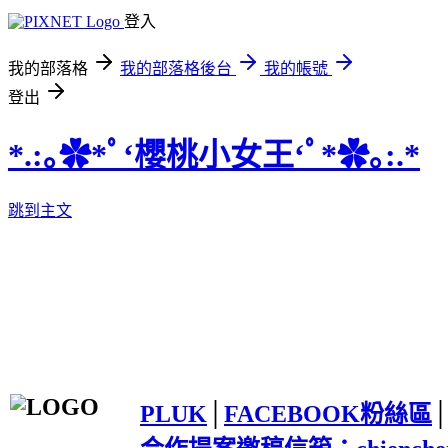
登入
我的部落格
我的部落格後台
我的帳號
登出
*.:｡✿*ﾟ‘櫻桃小女王‘ﾟ*✿｡:.*
跳到主文
PLUK
│
FACEBOOK粉絲區