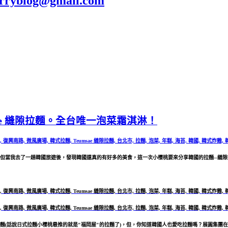
blog@gmail.com
e 縫隙拉麵。全台唯一泡菜霜淇淋！
但當我去了一趟韓國旅遊後，發現韓國還真的有好多的美食，這一次小櫻桃要來分享韓國的拉麵─縫隙
話說日式拉麵小櫻桃最推的就是"福岡屋"的拉麵了)，但，你知道韓國人也愛吃拉麵嗎？展圓集團在今(2