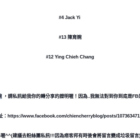
#4 Jack Yi 
#13 陳育婉
#12 Ying Chieh Chang
婉
 ，請私訊給我你的轉分享的證明喔！因為..我無法對到你到底是FB
ttps://www.facebook.com/chiencherryblog/posts/107363471
喔^^(建議去粉絲團私訊!!!因為痞客邦有時後會將留言變成垃圾留言)我