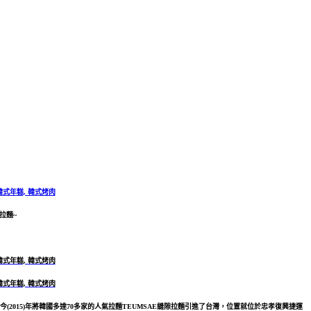
拉麵~
015)年將韓國多達70多家的人氣拉麵TEUMSAE縫隙拉麵引進了台灣，位置就位於忠孝復興捷運