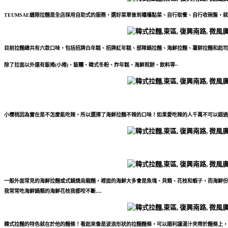
TEUMSAE縫隙拉麵是全店採用自助式的服務，選好菜單後到櫃檯點菜、自行取餐、自行收碗盤，
目前拉麵總共有六款口味，包括招牌白年糕、招牌紅年糕、部隊鍋拉麵、海鮮拉麵、薯餅拉麵和起司
除了拉面以外還有飯捲(小捲)、飯糰、韓式冬粉、炸年糕、海鮮煎餅、飲料等~
小櫻桃因為實在是不怎麼能吃辣，所以選擇了海鮮拉麵不辣的口味！如果愛吃辣的人千萬不可以錯過
一般外面常見的海鮮拉麵或式鍋燒烏龍麵，裡面的海鮮大多會是魚塊、貝類、花枝和蝦子，而海鮮份
我常常吃海鮮鍋類的海鮮花枝我都咬不斷....
韓式拉麵的特色就在於他的麵條！看起來像是波浪形狀的拉麵麵條，可以順利讓湯汁夾帶於麵條上，