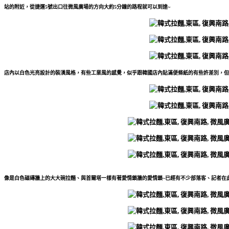
站的附近，從捷運5號出口往微風廣場的方向大約5分鐘的路程就可以到達~
店內以白色光亮設計的裝潢風格，有些工業風的感覺，似乎跟韓國店內貼滿便條紙的有些許差別，但
像是白色磁磚牆上的大大碗拉麵、與首爾塔一樣有著愛情鎖牆的愛情鎖~已經有不少部落客、記者在此