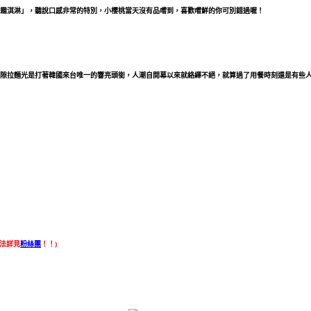
霜淇淋」，聽說口感非常的特別，小櫻桃當天沒有品嚐到，喜歡嚐鮮的你可別錯過喔！
隙拉麵光是打著韓國來台唯一的響亮頭銜，人潮自開幕以來就絡繹不絕，就算過了用餐時刻還是有些人
辦法詳見
粉絲團
！！)