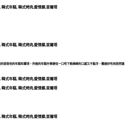
別的卻是他的年糕和薯球，炸過的年糕外微硬但一口咬下軟綿綿的口感又不黏牙，難過好吃到居然還