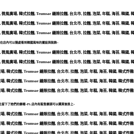
在店內可以隨處看到韓國風味的擺設與裝飾~
留下了她們的鎖喔~PS.店內有販售鎖頭可以購買後掛上~