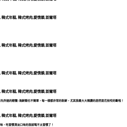
先炸過的螃蟹~海鮮類也不簡單，每一樣都非常的新鮮，尤其我最大大稱讚的居然是花枝咬的斷啦！
口味，吃習慣清淡口味的我就喝不太習慣了！