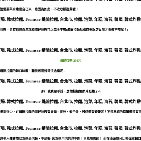
就連需要茶水也是自己來，也因為如此，不收取服務費喔！
拉麵，只有招牌白年糕和海鮮拉麵可以完全不辣(海鮮拉麵點購時要跟店員說才會做不辣喔！)
海鮮拉麵 230元
縫隙拉麵的辣口味喔！聽說可是辣得很過癮呢~
(PS..我真是手殘，居然把螃蟹照片照糊了~)
量都很少，在縫隙拉麵的海鮮拉麵有貝類、花枝、蝦子外，居然還有螃蟹呢！不是單純的螃蟹還是有事
許多人都會誤以為這是泡麵，不是喔~因為這用泡的泡不開！只能用煮的！ 而在湯頭部分比較偏重鹹