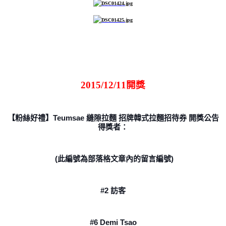
2015/12/11開獎
【粉絲好禮】Teumsae 縫隙拉麵 招牌韓式拉麵招待券 開獎公告
得獎者：
(此編號為部落格文章內的留言編號)
#2 訪客
#6 Demi Tsao