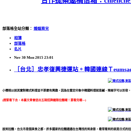
合作提案邀稿信箱：chiencherry
部落格全站分類：
婚姻育兒
相簿
部落格
名片
Nov
30
Mon
2015
23:01
［台北］忠孝復興捷運站。韓國連線Ｔeumsa
小櫻桃以前其實對韓式料理並不那麼有興趣，因為在暨定印象中韓國料理就是鹹、辣兩字可以形容，
(趕緊看下去，本篇文章會送出五碗招牌縫隙拉麵喔！要看完喔~~)
說到拉麵，台北市是個美食之都，許多國家的拉麵通通在台灣找的到身影，最常看到的就是日式的拉麵(