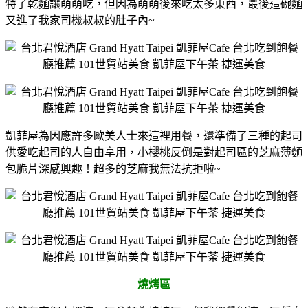
特了乾麵讓萌萌吃，但因為萌萌後來吃太多東西，最後這碗麵
又進了我家司機叔叔的肚子內~
凱菲屋為因應許多歐美人士來這裡用餐，還準備了三種的起司
供愛吃起司的人自由享用，小櫻桃反倒是對起司區的芝麻薄麵
包脆片深感興趣！超多的芝麻我無法抗拒啦~
燒烤區