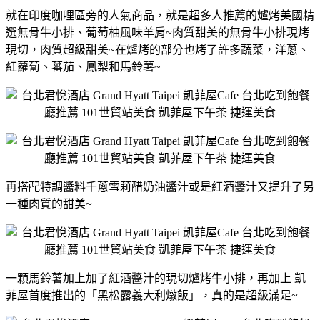
就在印度咖哩區旁的人氣商品，就是超多人推薦的爐烤美國精
選無骨牛小排、葡萄柚風味羊肩~肉質甜美的無骨牛小排現烤
現切，肉質超級甜美~在爐烤的部分也烤了許多蔬菜，洋蔥、
紅蘿蔔、蕃茄、鳳梨和馬鈴薯~
再搭配特調醬料千蔥雪莉醋奶油醬汁或是紅酒醬汁又提升了另
一種肉質的甜美~
一顆馬鈴薯加上加了紅酒醬汁的現切爐烤牛小排，再加上 凱
菲屋首度推出的「黑松露義大利燉飯」，真的是超級滿足~