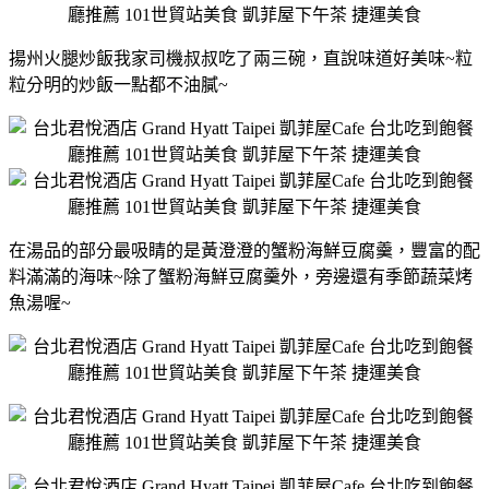
揚州火腿炒飯我家司機叔叔吃了兩三碗，直說味道好美味~粒
粒分明的炒飯一點都不油膩~
在湯品的部分最吸睛的是黃澄澄的蟹粉海鮮豆腐羹，豐富的配
料滿滿的海味~除了蟹粉海鮮豆腐羹外，旁邊還有季節蔬菜烤
魚湯喔~