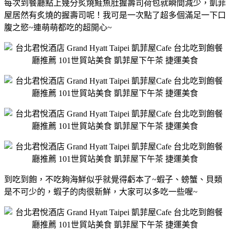
每次到餐廳點上幾分炙燒鮭魚肚握壽司荷包就瞬間減少，凱菲
屋居然有炙燒的握壽司呢！我可是一次點了超多個滿足一下口
腹之慾~連萌萌都吃的超開心~
到吃到飽，不吃夠海鮮似乎就覺得虧本了~蝦子、螃蟹、貝類
是不可少的，蝦子的肉很新鮮，大家可以多吃一些喔~