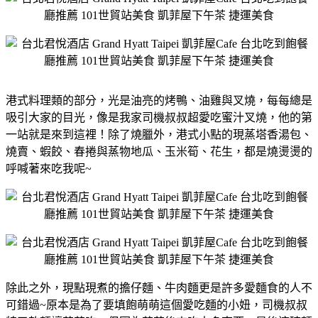
港式料理類的部分，光是油亮的烤鴨、油雞與叉燒，每每總是
吸引大家的目光，像是我家司機叔叔超愛吃蜜汁叉燒，他的第
一站就是來到這裡！除了燒臘外，港式小點的現蒸塔香湯包、
燒賣、蝦餃、春捲與蒸物地瓜、玉米筍、花生，都是燒燙燙的
呼喊著來吃我呢~
除此之外，現點現煮的擔仔麵、牛肉麵更是許多愛麵食的人不
可錯過~原本是為了要填飽萌萌這個愛吃麵的小妞，司機叔叔