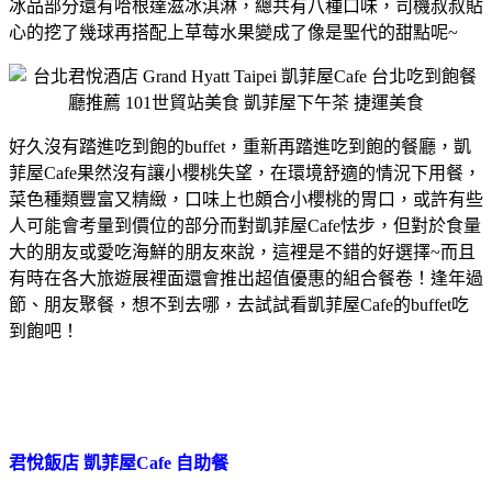
冰品部分還有哈根達滋冰淇淋，總共有八種口味，司機叔叔貼
心的挖了幾球再搭配上草莓水果變成了像是聖代的甜點呢~
好久沒有踏進吃到飽的buffet，重新再踏進吃到飽的餐廳，凱
菲屋Cafe果然沒有讓小櫻桃失望，在環境舒適的情況下用餐，
菜色種類豐富又精緻，口味上也頗合小櫻桃的胃口，或許有些
人可能會考量到價位的部分而對凱菲屋Cafe怯步，但對於食量
大的朋友或愛吃海鮮的朋友來說，這裡是不錯的好選擇~而且
有時在各大旅遊展裡面還會推出超值優惠的組合餐卷！逢年過
節、朋友聚餐，想不到去哪，去試試看凱菲屋Cafe的buffet吃
到飽吧！
君悅飯店 凱菲屋Cafe 自助餐