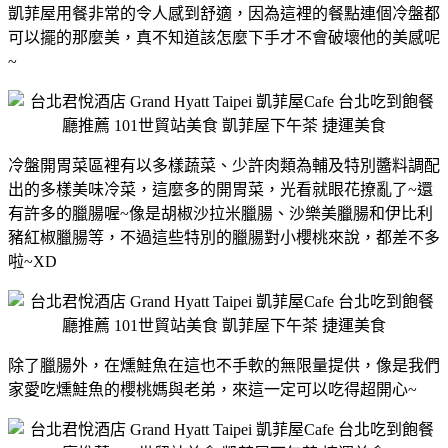
凱菲屋用餐非常的令人感到舒適，因為這裡的餐點連個冷盤都
可以擺的那麼美，真不知道該怎麼下手才不會破壞他的美感呢
~
冷盤開胃菜區裡有以多樣蔬菜、少許肉類為輔及特別醬料調配
出的多樣美味冷菜，這麼多的開胃菜，光看就眼花撩亂了~還
有許多的臘腸喔~像是胡椒沙拉米臘腸、沙樂美臘腸和伊比利
豬紅椒臘腸等，不過這些特別的臘腸對小櫻桃來說，都差不多
啦~XD
除了臘腸外，在燻鮭魚在這也不手軟的無限量提供，像是我們
家愛吃燻鮭魚的櫻桃媽與老弟，來這一定可以吃得超開心~