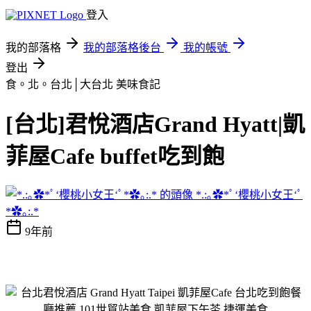
登入
我的部落格
我的部落格後台
我的帳號
登出
食。北。台北│大台北
美味食記
[台北]君悅酒店Grand Hyatt|凱
菲屋Cafe buffet吃到飽
*.:｡✿*ﾟ‘櫻桃小女王‘ﾟ
*✿｡:.*
9年前