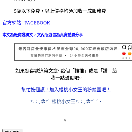
5歲以下免費，以上價格均須加收一成服務費
官方網站
│
FACEBOOK
本文為廠商邀稿文，文內所述皆為真實體驗分享
如果您喜歡這篇文章~點個「推推」或是「讚」給
我一點鼓勵吧~
幫忙按個讚！
加入櫻桃小女王的粉絲團吧！
*.：｡✿*ﾟ‘櫻桃小女王*.：｡✿*ﾟ‘ﾟ･
//