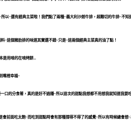
~所以~還有經典主菜啦！我們點了兩種~
義大利沙朗牛排
，超難切的牛排~不知
醬料~這個豬肋排的味道其實還不錯~只是~這兩個經典主菜真的油了點！
是用啃的在啃烤餅...
到嘴裡幸福~
一口的分食著，真的是好不過隱~所以這次的甜點我想都不用想我就知道我要吃
是會前面吃太飽~而吃到甜點時會有那種撐得不得了的感覺~所以有時候總會想