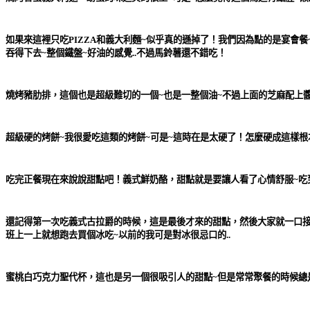
如果來這裡只吃PIZZA和義大利麵~似乎真的遜掉了！我們因為點的是宴會餐
吞得下去~整個鐵盤~好油的感覺..不過馬鈴薯還不錯吃！
燒烤豬肋排
，這個也是超級難切的一個~也是一整個油~不過上面的芝麻配上
超級硬的烤餅~我很愛吃這類的烤餅~可是~這時在是太硬了！怎麼硬成這樣根本
吃完正餐現在來說說甜點吧！
義式鮮奶酪
，甜點就是要讓人看了心情舒服~吃
還記得第一次吃義式古拉爵的時候，這是最後才來的甜點，然後大家就一口接
班上一上就想跑去買個冰吃~以前的我可是對冰很忌口的..
蜜桃白巧克力聖代杯
，這也是另一個很吸引人的甜點~但是常常聚餐的時候總