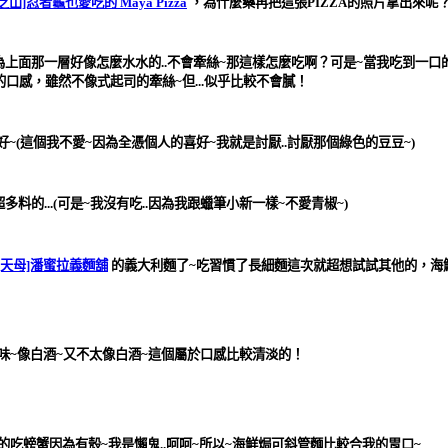
芝山]忍者龜也愛吃的 Maya Pizza
，為什麼藥再把這張PIZZA的照片拿出來呢？因
為上面那一層好像怎麼水水的..不會牽絲~那這樣怎麼吃啊？可是~當我吃到一口的
的口感，雖然不像式起司的牽絲~但...似乎比較不會膩！
~(這個我不愛~因為全憑個人的喜好~我就是討厭..討厭那個綠色的豆豆~)
多料的...(可是~我沒有吃..因為我跟蠟筆小新一樣~不愛青椒~)
[天母]潘蜜拉義麵舖
的義大利麵了~吃習慣了長細麵這次就超想試試其他的，
海
料味~像白酒~又不太像白酒~這個屬於口感比較清淡的！
吃螃蟹因為有殼~我是懶鬼..呵呵~所以~
海鮮焗可斜管麵
比較合我的胃口~