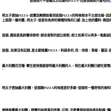
這張照片不是義式古拉爵的PIZZA~而是我開始只愛吃的
[
明太子透抽PIZZA
~說實話剛開始看到這個PIZZA的時候根本不太想去碰~因
上面那一層的醬...明太子~就是有魚卵的哪種特殊的口感~加上他的醬料~微甜
這個..應該是
馬鈴薯培根
吧~餅皮香對的就比較乾~起士如果可以再多一點點就好
這個...如果沒有記錯..是
主廚推薦PIZZA
，料超多的..但、培根、青椒、蕃茄~超
義大利麵百百種~實在是很佩服發明義大利麵的人，現在義大利麵已經吃習慣
~
明太子透抽義大利麵
，這個跟PIZZA的味道差好多歐~這個有一種奇怪的香
焗烤香蟹義大利麵
，螃蟹的味道真的很重~可是~怎麼覺得這個為道有點腥~懶的