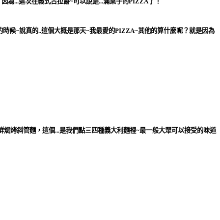
為...這次在義式古拉爵~可以說是...滿桌子的PIZZA了！
時候~說真的..這個大概是那天~我最愛的PIZZA~其他的算什麼呢？就是因為
鮮焗烤斜管麵
，這個...是我們點三四種義大利麵裡~最一般大眾可以接受的味道