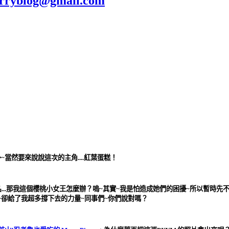
blog@gmail.com
當然要來說說這次的主角....紅葉蛋糕！
...那我這個櫻桃小女王怎麼辦？嗚~其實~我是怕造成她們的困擾~所以暫時
們~卻給了我超多撐下去的力量~同事們~你們說對嗎？