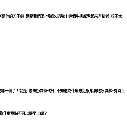
道是他的刀子鈍~還是我們笨~切超久的啦！這個牛排感覺起來有點老~咬不太
哪一個了！就是"
咖啡奶霜聖代杯
"不知道為什麼最近很想要吃冰淇淋~有時上
~為什麼甜點不可以提早上呢？