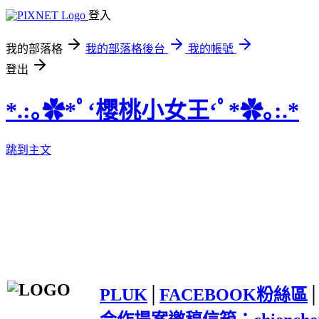
登入
我的部落格
我的部落格後台
我的帳號
登出
*.:｡✿*ﾟ‘櫻桃小女王‘ﾟ*✿｡:.*
跳到主文
PLUK
│
FACEBOOK粉絲區