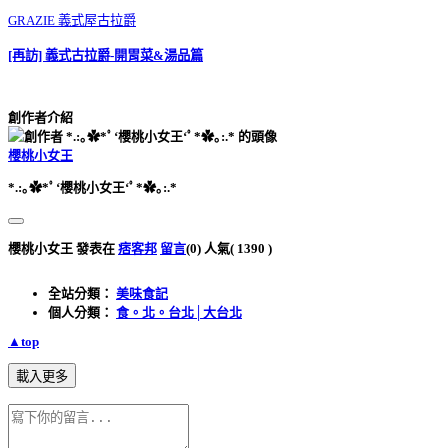
GRAZIE 義式屋古拉爵
[再訪] 義式古拉爵-開胃菜&湯品篇
創作者介紹
櫻桃小女王
*.:｡✿*ﾟ‘櫻桃小女王‘ﾟ*✿｡:.*
櫻桃小女王 發表在
痞客邦
留言
(0)
人氣(
1390
)
全站分類：
美味食記
個人分類：
食。北。台北│大台北
▲top
載入更多