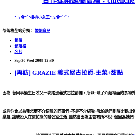
合作提案邀稿信箱：chiencherry
*.:｡✿*ﾟ‘櫻桃小女王*.:｡✿*ﾟ‘ﾟ･
部落格全站分類：
婚姻育兒
相簿
部落格
名片
Sep
30
Wed
2009
12:30
[再訪] GRAZIE 義式屋古拉爵-主菜+甜點
因為..替同事過生日才又一次踏進義式古拉爵裡，所以~除了介紹裡面的食物外~
或許你會以為我怎麼不介紹我的同事們~不是不介紹啦~我怕她們到時比我出名
樂趣..讓我投入在這忙碌的辦公室生活..雖然會因為主管有所不悅~但因為她