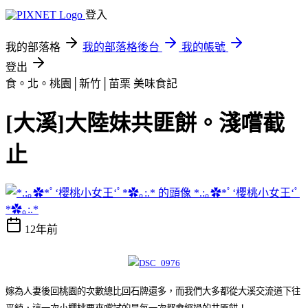
登入
我的部落格
我的部落格後台
我的帳號
登出
食。北。桃園│新竹│苗栗
美味食記
[大溪]大陸妹共匪餅。淺嚐截
止
*.:｡✿*ﾟ‘櫻桃小女王‘ﾟ
*✿｡:.*
12年前
嫁為人妻後回桃園的次數總比回石牌還多，而我們大多都從大溪交流道下往