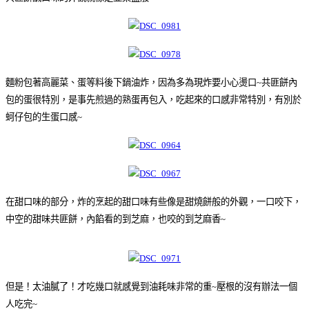
麵粉包著高麗菜、蛋等料後下鍋油炸，因為多為現炸要小心燙口~共匪餅內
包的蛋很特別，是事先煎過的熟蛋再包入，吃起來的口感非常特別，有別於
蚵仔包的生蛋口感~
在甜口味的部分，炸的烹起的甜口味有些像是甜燒餅般的外觀，一口咬下，
中空的甜味共匪餅，內餡看的到芝麻，也咬的到芝麻香~
但是！太油膩了！才吃幾口就感覺到油耗味非常的重~壓根的沒有辦法一個
人吃完~