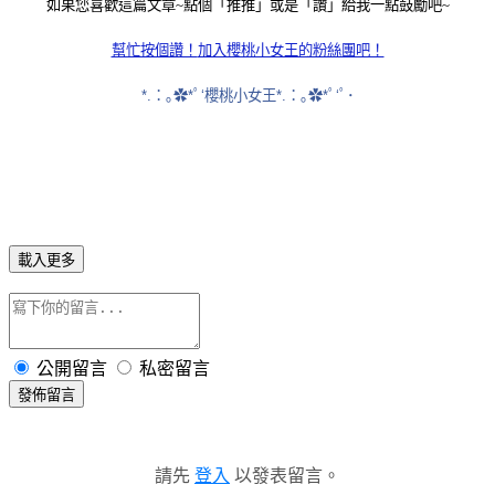
如果您喜歡這篇文章~點個「推推」或是「讚」給我一點鼓勵吧~
幫忙按個讚！
加入櫻桃小女王的粉絲團吧！
*.：｡✿*ﾟ‘櫻桃小女王*.：｡✿*ﾟ‘ﾟ･
載入更多
公開留言
私密留言
發佈留言
請先
登入
以發表留言。