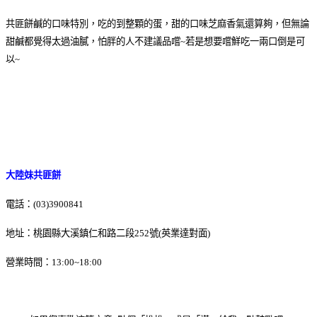
共匪餅鹹的口味特別，吃的到整顆的蛋，甜的口味芝麻香氣還算夠，但無論
甜鹹都覺得太過油膩，怕胖的人不建議品嚐~若是想要嚐鮮吃一兩口倒是可
以~
大陸妹共匪餅
電話：(03)3900841
地址：桃園縣大溪鎮仁和路二段252號(英業達對面)
營業時間：13:00~18:00