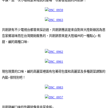
平鎮，這一次小櫻桃要來嚐試的是每一次都會經過的共匪餅！
共匪餅有不少電視台都曾來採訪過，共匪餅應該是來自對岸大陸新娘因為思
念家鄉滋味而在台灣開始販售的，共匪餅原來是大陸福州的一種點心~有
甜、鹹的兩種口味~
現包現賣的口味，鹹的高麗菜裡面有包著荷包蛋和高麗菜及多種蔬菜調製的
內餡~很特別吧！
共匪餅鹹口味的外觀就像是韭菜盒般~